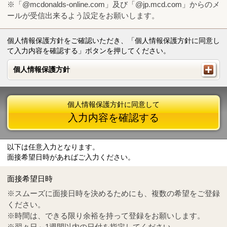
※「@mcdonalds-online.com」及び「@jp.mcd.com」からのメ
ールが受信出来るよう設定をお願いします。
個人情報保護方針をご確認いただき、「個人情報保護方針に同意し
て入力内容を確認する」ボタンを押してください。
個人情報保護方針
個人情報保護方針
個人情報保護方針に同意して
入力内容を確認する
以下は任意入力となります。
面接希望日時があればご入力ください。
Mail
crc@mcdonalds-online.com
面接希望日時
Tel
0570-55-0314
※スムーズに面接日時を決めるためにも、複数の希望をご登録
ください。
※時間は、できる限り余裕を持って登録をお願いします。
※翌々日～1週間以内の日付を指定してください。