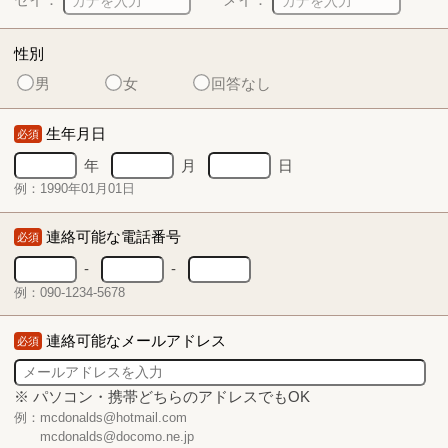
性別
男
女
回答なし
生年月日
必須
年
月
日
例：1990年01月01日
連絡可能な電話番号
必須
-
-
例：090-1234-5678
連絡可能なメールアドレス
必須
※ パソコン・携帯どちらのアドレスでもOK
例：mcdonalds@hotmail.com
mcdonalds@docomo.ne.jp