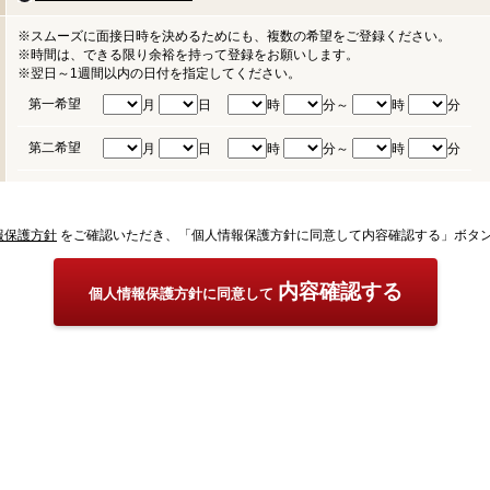
※スムーズに面接日時を決めるためにも、複数の希望をご登録ください。
※時間は、できる限り余裕を持って登録をお願いします。
※翌日～1週間以内の日付を指定してください。
第一希望
月
日
時
分～
時
分
第二希望
月
日
時
分～
時
分
報保護方針
をご確認いただき、「個人情報保護方針に同意して内容確認する」ボタ
内容確認する
個人情報保護方針に同意して