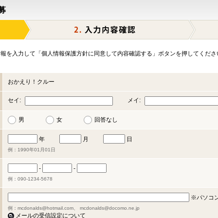
募
報を入力して「個人情報保護方針に同意して内容確認する」ボタンを押してくださ
おかえり！クルー
セイ:
メイ:
男
女
回答なし
年
月
日
例：1990年01月01日
-
-
例：090-1234-5678
※パソコ
例：mcdonalds@hotmail.com、 mcdonalds@docomo.ne.jp
メールの受信設定について