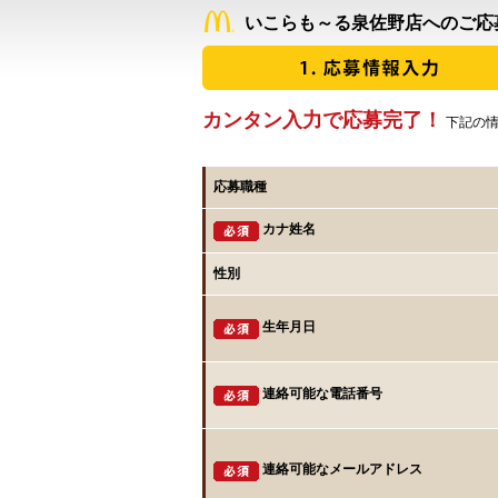
いこらも～る泉佐野店へのご応
カンタン入力で応募完了！
下記の情
応募職種
カナ姓名
性別
生年月日
連絡可能な電話番号
連絡可能なメールアドレス