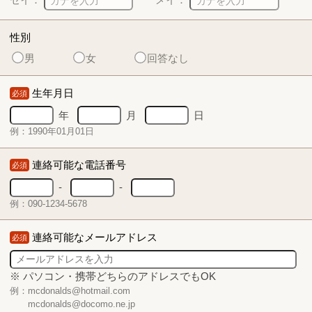
性別
男
女
回答なし
生年月日
必須
年
月
日
例：1990年01月01日
連絡可能な電話番号
必須
-
-
例：090-1234-5678
連絡可能なメールアドレス
必須
※ パソコン・携帯どちらのアドレスでもOK
例：mcdonalds@hotmail.com
mcdonalds@docomo.ne.jp