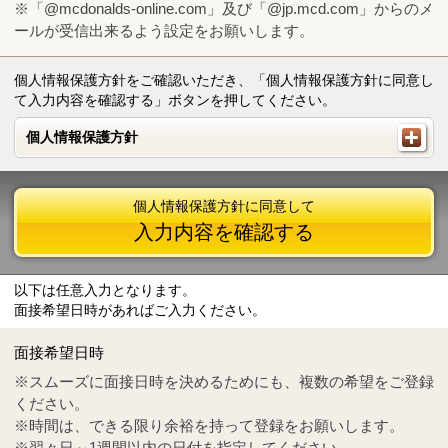
※「@mcdonalds-online.com」及び「@jp.mcd.com」からのメ
ールが受信出来るよう設定をお願いします。
個人情報保護方針をご確認いただき、「個人情報保護方針に同意し
て入力内容を確認する」ボタンを押してください。
個人情報保護方針
個人情報保護方針
個人情報保護方針に同意して
入力内容を確認する
以下は任意入力となります。
面接希望日時があればご入力ください。
Mail
crc@mcdonalds-online.com
面接希望日時
Tel
0570-55-0314
※スムーズに面接日時を決めるためにも、複数の希望をご登録
ください。
※時間は、できる限り余裕を持って登録をお願いします。
※翌々日～1週間以内の日付を指定してください。