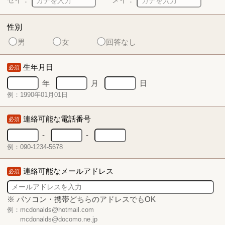
性別
男
女
回答なし
生年月日
必須
年
月
日
例：1990年01月01日
連絡可能な電話番号
必須
-
-
例：090-1234-5678
連絡可能なメールアドレス
必須
※ パソコン・携帯どちらのアドレスでもOK
例：mcdonalds@hotmail.com
mcdonalds@docomo.ne.jp