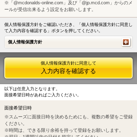
※「@mcdonalds-online.com」及び「@jp.mcd.com」からのメ
ールが受信出来るよう設定をお願いします。
個人情報保護方針をご確認いただき、「個人情報保護方針に同意し
て入力内容を確認する」ボタンを押してください。
個人情報保護方針
個人情報保護方針
個人情報保護方針に同意して
入力内容を確認する
以下は任意入力となります。
面接希望日時があればご入力ください。
Mail
crc@mcdonalds-online.com
面接希望日時
Tel
0570-55-0314
※スムーズに面接日時を決めるためにも、複数の希望をご登録
ください。
※時間は、できる限り余裕を持って登録をお願いします。
※翌日～1週間以内の日付を指定してください。