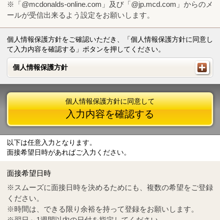
※「@mcdonalds-online.com」及び「@jp.mcd.com」からのメ
ールが受信出来るよう設定をお願いします。
個人情報保護方針をご確認いただき、「個人情報保護方針に同意し
て入力内容を確認する」ボタンを押してください。
個人情報保護方針
個人情報保護方針
個人情報保護方針に同意して
入力内容を確認する
以下は任意入力となります。
面接希望日時があればご入力ください。
Mail
crc@mcdonalds-online.com
面接希望日時
Tel
0570-55-0314
※スムーズに面接日時を決めるためにも、複数の希望をご登録
ください。
※時間は、できる限り余裕を持って登録をお願いします。
※翌日～1週間以内の日付を指定してください。