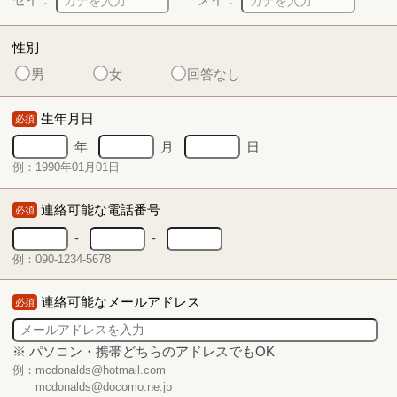
性別
男
女
回答なし
生年月日
必須
年
月
日
例：1990年01月01日
連絡可能な電話番号
必須
-
-
例：090-1234-5678
連絡可能なメールアドレス
必須
※ パソコン・携帯どちらのアドレスでもOK
例：mcdonalds@hotmail.com
mcdonalds@docomo.ne.jp