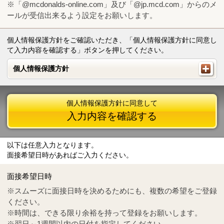
※「@mcdonalds-online.com」及び「@jp.mcd.com」からのメ
ールが受信出来るよう設定をお願いします。
個人情報保護方針をご確認いただき、「個人情報保護方針に同意し
て入力内容を確認する」ボタンを押してください。
個人情報保護方針
個人情報保護方針
個人情報保護方針に同意して
入力内容を確認する
以下は任意入力となります。
面接希望日時があればご入力ください。
Mail
crc@mcdonalds-online.com
面接希望日時
Tel
0570-55-0314
※スムーズに面接日時を決めるためにも、複数の希望をご登録
ください。
※時間は、できる限り余裕を持って登録をお願いします。
※翌日～1週間以内の日付を指定してください。