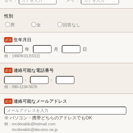
性別
男
女
回答なし
生年月日
必須
年
月
日
例：1990年01月01日
連絡可能な電話番号
必須
-
-
例：090-1234-5678
連絡可能なメールアドレス
必須
※ パソコン・携帯どちらのアドレスでもOK
例：mcdonalds@hotmail.com
mcdonalds@docomo.ne.jp