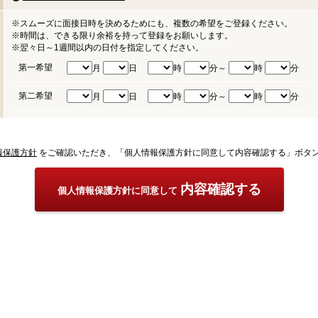
※スムーズに面接日時を決めるためにも、複数の希望をご登録ください。
※時間は、できる限り余裕を持って登録をお願いします。
※翌々日～1週間以内の日付を指定してください。
第一希望
月
日
時
分～
時
分
第二希望
月
日
時
分～
時
分
報保護方針
をご確認いただき、「個人情報保護方針に同意して内容確認する」ボタ
内容確認する
個人情報保護方針に同意して