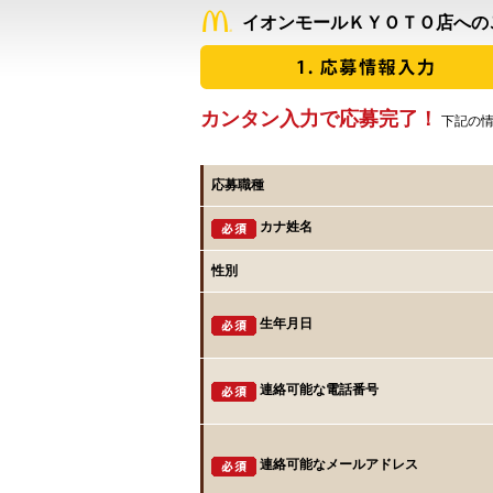
イオンモールＫＹＯＴＯ店への
カンタン入力で応募完了！
下記の情
応募職種
カナ姓名
性別
生年月日
連絡可能な電話番号
連絡可能なメールアドレス