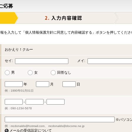
ご応募
報を入力して「個人情報保護方針に同意して内容確認する」ボタンを押してくださ
おかえり！クルー
セイ:
メイ:
男
女
回答なし
年
月
日
例：1990年01月01日
-
-
例：090-1234-5678
※パソコ
例：mcdonalds@hotmail.com、 mcdonalds@docomo.ne.jp
メールの受信設定について