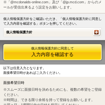
※「@mcdonalds-online.com」及び「@jp.mcd.com」からのメ
ールが受信出来るよう設定をお願いします。
個人情報保護方針をご確認いただき、「個人情報保護方針に同意し
て入力内容を確認する」ボタンを押してください。
個人情報保護方針
個人情報保護方針
個人情報保護方針に同意して
入力内容を確認する
以下は任意入力となります。
面接希望日時があればご入力ください。
Mail
crc@mcdonalds-online.com
面接希望日時
Tel
0570-55-0314
※スムーズに面接日時を決めるためにも、複数の希望をご登録
ください。
※時間は、できる限り余裕を持って登録をお願いします。
※翌々日～1週間以内の日付を指定してください。