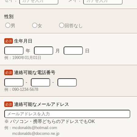
性別
男
女
回答なし
生年月日
必須
年
月
日
例：1990年01月01日
連絡可能な電話番号
必須
-
-
例：090-1234-5678
連絡可能なメールアドレス
必須
※ パソコン・携帯どちらのアドレスでもOK
例：mcdonalds@hotmail.com
mcdonalds@docomo.ne.jp