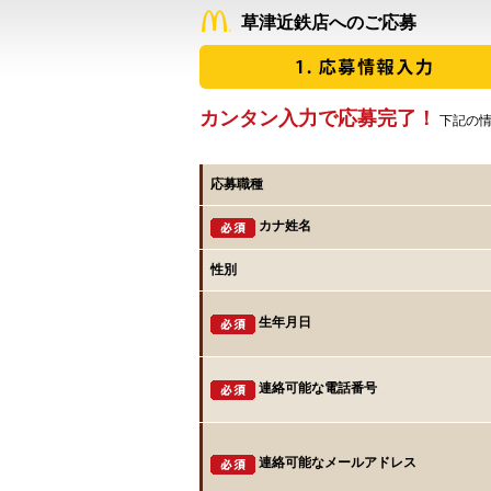
草津近鉄店へのご応募
カンタン入力で応募完了！
下記の情
応募職種
カナ姓名
性別
生年月日
連絡可能な電話番号
連絡可能なメールアドレス