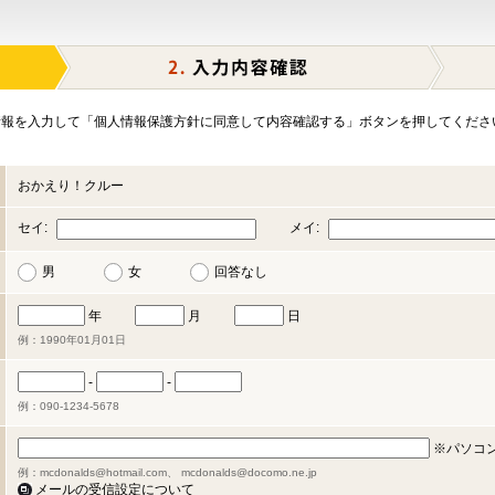
報を入力して「個人情報保護方針に同意して内容確認する」ボタンを押してくださ
おかえり！クルー
セイ:
メイ:
男
女
回答なし
年
月
日
例：1990年01月01日
-
-
例：090-1234-5678
※パソコ
例：mcdonalds@hotmail.com、 mcdonalds@docomo.ne.jp
メールの受信設定について