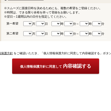
※スムーズに面接日時を決めるためにも、複数の希望をご登録ください。
※時間は、できる限り余裕を持って登録をお願いします。
※翌日～1週間以内の日付を指定してください。
第一希望
月
日
時
分～
時
分
第二希望
月
日
時
分～
時
分
報保護方針
をご確認いただき、「個人情報保護方針に同意して内容確認する」ボタ
内容確認する
個人情報保護方針に同意して