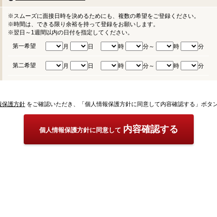
※スムーズに面接日時を決めるためにも、複数の希望をご登録ください。
※時間は、できる限り余裕を持って登録をお願いします。
※翌日～1週間以内の日付を指定してください。
第一希望
月
日
時
分～
時
分
第二希望
月
日
時
分～
時
分
報保護方針
をご確認いただき、「個人情報保護方針に同意して内容確認する」ボタ
内容確認する
個人情報保護方針に同意して