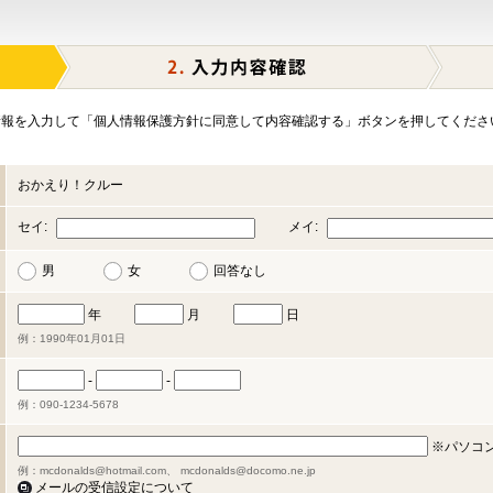
報を入力して「個人情報保護方針に同意して内容確認する」ボタンを押してくださ
おかえり！クルー
セイ:
メイ:
男
女
回答なし
年
月
日
例：1990年01月01日
-
-
例：090-1234-5678
※パソコ
例：mcdonalds@hotmail.com、 mcdonalds@docomo.ne.jp
メールの受信設定について