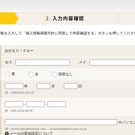
報を入力して「個人情報保護方針に同意して内容確認する」ボタンを押してくださ
おかえり！クルー
セイ:
メイ:
男
女
回答なし
年
月
日
例：1990年01月01日
-
-
例：090-1234-5678
※パソコ
例：mcdonalds@hotmail.com、 mcdonalds@docomo.ne.jp
メールの受信設定について