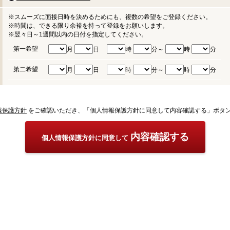
※スムーズに面接日時を決めるためにも、複数の希望をご登録ください。
※時間は、できる限り余裕を持って登録をお願いします。
※翌々日～1週間以内の日付を指定してください。
第一希望
月
日
時
分～
時
分
第二希望
月
日
時
分～
時
分
報保護方針
をご確認いただき、「個人情報保護方針に同意して内容確認する」ボタ
内容確認する
個人情報保護方針に同意して