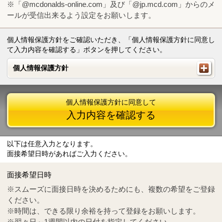
※「@mcdonalds-online.com」及び「@jp.mcd.com」からのメ
ールが受信出来るよう設定をお願いします。
個人情報保護方針をご確認いただき、「個人情報保護方針に同意し
て入力内容を確認する」ボタンを押してください。
個人情報保護方針
個人情報保護方針
個人情報保護方針に同意して
入力内容を確認する
以下は任意入力となります。
面接希望日時があればご入力ください。
Mail
crc@mcdonalds-online.com
面接希望日時
Tel
0570-55-0314
※スムーズに面接日時を決めるためにも、複数の希望をご登録
ください。
※時間は、できる限り余裕を持って登録をお願いします。
※翌々日～1週間以内の日付を指定してください。