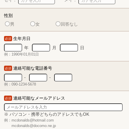
性別
男
女
回答なし
生年月日
必須
年
月
日
例：1990年01月01日
連絡可能な電話番号
必須
-
-
例：090-1234-5678
連絡可能なメールアドレス
必須
※ パソコン・携帯どちらのアドレスでもOK
例：mcdonalds@hotmail.com
mcdonalds@docomo.ne.jp