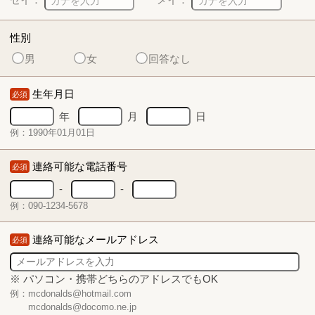
性別
男
女
回答なし
生年月日
必須
年
月
日
例：1990年01月01日
連絡可能な電話番号
必須
-
-
例：090-1234-5678
連絡可能なメールアドレス
必須
※ パソコン・携帯どちらのアドレスでもOK
例：mcdonalds@hotmail.com
mcdonalds@docomo.ne.jp