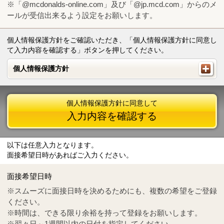
※「@mcdonalds-online.com」及び「@jp.mcd.com」からのメ
ールが受信出来るよう設定をお願いします。
個人情報保護方針をご確認いただき、「個人情報保護方針に同意し
て入力内容を確認する」ボタンを押してください。
個人情報保護方針
個人情報保護方針
個人情報保護方針に同意して
入力内容を確認する
以下は任意入力となります。
面接希望日時があればご入力ください。
Mail
crc@mcdonalds-online.com
面接希望日時
Tel
0570-55-0314
※スムーズに面接日時を決めるためにも、複数の希望をご登録
ください。
※時間は、できる限り余裕を持って登録をお願いします。
※翌々日～1週間以内の日付を指定してください。