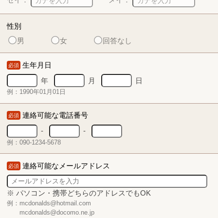
性別
男
女
回答なし
生年月日
必須
年
月
日
例：1990年01月01日
連絡可能な電話番号
必須
-
-
例：090-1234-5678
連絡可能なメールアドレス
必須
※ パソコン・携帯どちらのアドレスでもOK
例：mcdonalds@hotmail.com
mcdonalds@docomo.ne.jp