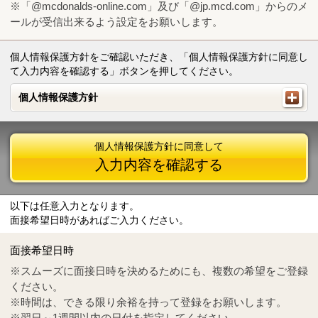
※「@mcdonalds-online.com」及び「@jp.mcd.com」からのメ
ールが受信出来るよう設定をお願いします。
個人情報保護方針をご確認いただき、「個人情報保護方針に同意し
て入力内容を確認する」ボタンを押してください。
個人情報保護方針
個人情報保護方針
個人情報保護方針に同意して
入力内容を確認する
以下は任意入力となります。
面接希望日時があればご入力ください。
Mail
crc@mcdonalds-online.com
面接希望日時
Tel
0570-55-0314
※スムーズに面接日時を決めるためにも、複数の希望をご登録
ください。
※時間は、できる限り余裕を持って登録をお願いします。
※翌日～1週間以内の日付を指定してください。