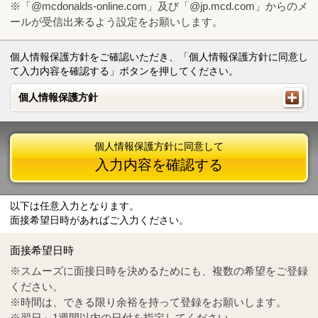
※「@mcdonalds-online.com」及び「@jp.mcd.com」からのメ
ールが受信出来るよう設定をお願いします。
個人情報保護方針をご確認いただき、「個人情報保護方針に同意し
て入力内容を確認する」ボタンを押してください。
個人情報保護方針
個人情報保護方針
個人情報保護方針に同意して
入力内容を確認する
以下は任意入力となります。
面接希望日時があればご入力ください。
Mail
crc@mcdonalds-online.com
面接希望日時
Tel
0570-55-0314
※スムーズに面接日時を決めるためにも、複数の希望をご登録
ください。
※時間は、できる限り余裕を持って登録をお願いします。
※翌日～1週間以内の日付を指定してください。