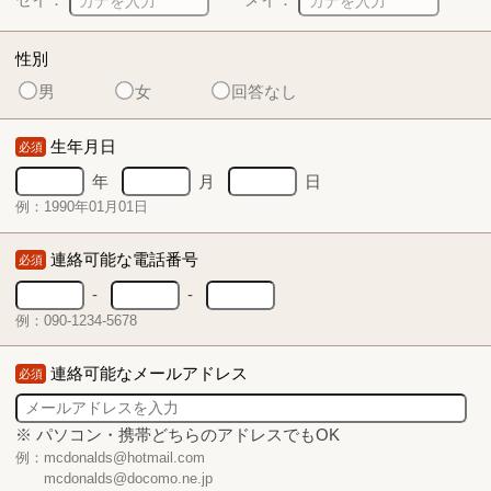
性別
男
女
回答なし
生年月日
必須
年
月
日
例：1990年01月01日
連絡可能な電話番号
必須
-
-
例：090-1234-5678
連絡可能なメールアドレス
必須
※ パソコン・携帯どちらのアドレスでもOK
例：mcdonalds@hotmail.com
mcdonalds@docomo.ne.jp