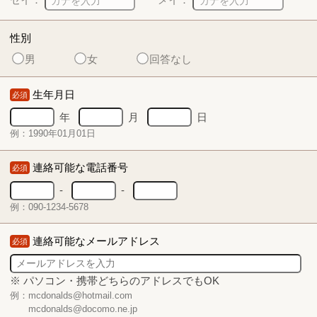
性別
男
女
回答なし
生年月日
必須
年
月
日
例：1990年01月01日
連絡可能な電話番号
必須
-
-
例：090-1234-5678
連絡可能なメールアドレス
必須
※ パソコン・携帯どちらのアドレスでもOK
例：mcdonalds@hotmail.com
mcdonalds@docomo.ne.jp