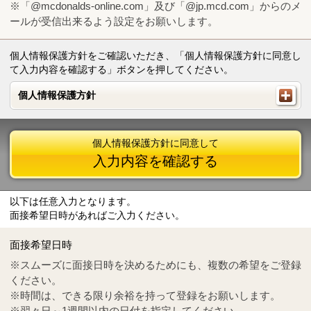
※「@mcdonalds-online.com」及び「@jp.mcd.com」からのメ
ールが受信出来るよう設定をお願いします。
個人情報保護方針をご確認いただき、「個人情報保護方針に同意し
て入力内容を確認する」ボタンを押してください。
個人情報保護方針
個人情報保護方針
個人情報保護方針に同意して
入力内容を確認する
以下は任意入力となります。
面接希望日時があればご入力ください。
Mail
crc@mcdonalds-online.com
面接希望日時
Tel
0570-55-0314
※スムーズに面接日時を決めるためにも、複数の希望をご登録
ください。
※時間は、できる限り余裕を持って登録をお願いします。
※翌々日～1週間以内の日付を指定してください。