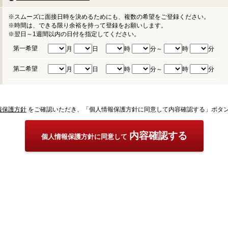
※スムーズに面接日時を決めるためにも、複数の希望をご登録ください。
※時間は、できる限り余裕を持って登録をお願いします。
※翌日～1週間以内の日付を指定してください。
第一希望
月
日
時
分～
時
分
第二希望
月
日
時
分～
時
分
報保護方針
をご確認いただき、「個人情報保護方針に同意して内容確認する」ボタ
内容確認する
個人情報保護方針に同意して