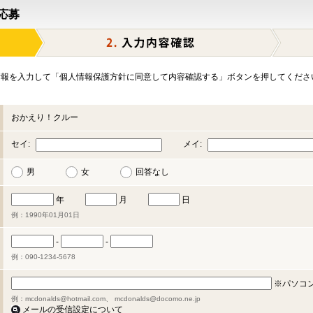
応募
報を入力して「個人情報保護方針に同意して内容確認する」ボタンを押してくださ
おかえり！クルー
セイ:
メイ:
男
女
回答なし
年
月
日
例：1990年01月01日
-
-
例：090-1234-5678
※パソコ
例：mcdonalds@hotmail.com、 mcdonalds@docomo.ne.jp
メールの受信設定について