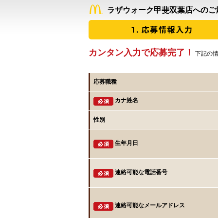
ラザウォーク甲斐双葉店へのご
カンタン入力で応募完了！
下記の情
応募職種
カナ姓名
性別
生年月日
連絡可能な電話番号
連絡可能なメールアドレス