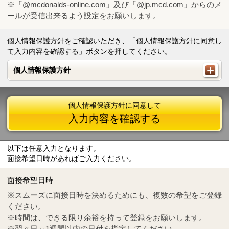
※「@mcdonalds-online.com」及び「@jp.mcd.com」からのメ
ールが受信出来るよう設定をお願いします。
個人情報保護方針をご確認いただき、「個人情報保護方針に同意し
て入力内容を確認する」ボタンを押してください。
個人情報保護方針
個人情報保護方針
個人情報保護方針に同意して
入力内容を確認する
以下は任意入力となります。
面接希望日時があればご入力ください。
Mail
crc@mcdonalds-online.com
面接希望日時
Tel
0570-55-0314
※スムーズに面接日時を決めるためにも、複数の希望をご登録
ください。
※時間は、できる限り余裕を持って登録をお願いします。
※翌々日～1週間以内の日付を指定してください。