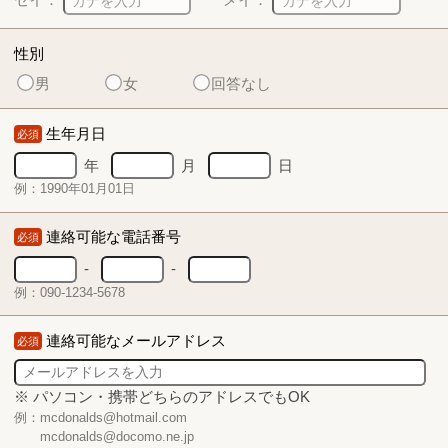
性別
男
女
回答なし
生年月日
必須
年
月
日
例：1990年01月01日
連絡可能な電話番号
必須
-
-
例：090-1234-5678
連絡可能なメールアドレス
必須
※ パソコン・携帯どちらのアドレスでもOK
例：mcdonalds@hotmail.com
mcdonalds@docomo.ne.jp