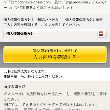
※「@mcdonalds-online.com」及び「@jp.mcd.com」からのメ
ールが受信出来るよう設定をお願いします。
個人情報保護方針をご確認いただき、「個人情報保護方針に同意し
て入力内容を確認する」ボタンを押してください。
個人情報保護方針
個人情報保護方針
個人情報保護方針に同意して
入力内容を確認する
以下は任意入力となります。
面接希望日時があればご入力ください。
Mail
crc@mcdonalds-online.com
面接希望日時
Tel
0570-55-0314
※スムーズに面接日時を決めるためにも、複数の希望をご登録
ください。
※時間は、できる限り余裕を持って登録をお願いします。
※翌々日～1週間以内の日付を指定してください。