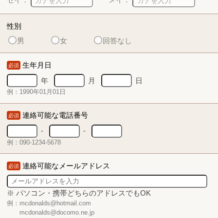
性別
男
女
回答なし
生年月日
必須
年
月
日
例：1990年01月01日
連絡可能な電話番号
必須
-
-
例：090-1234-5678
連絡可能なメールアドレス
必須
※ パソコン・携帯どちらのアドレスでもOK
例：mcdonalds@hotmail.com
mcdonalds@docomo.ne.jp