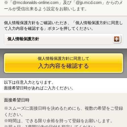
※「@mcdonalds-online.com」及び「@jp.mcd.com」からのメ
ールが受信出来るよう設定をお願いします。
個人情報保護方針をご確認いただき、「個人情報保護方針に同意し
て入力内容を確認する」ボタンを押してください。
個人情報保護方針
個人情報保護方針
個人情報保護方針に同意して
入力内容を確認する
以下は任意入力となります。
面接希望日時があればご入力ください。
Mail
crc@mcdonalds-online.com
面接希望日時
Tel
0570-55-0314
※スムーズに面接日時を決めるためにも、複数の希望をご登録
ください。
※時間は、できる限り余裕を持って登録をお願いします。
※翌々日～1週間以内の日付を指定してください。