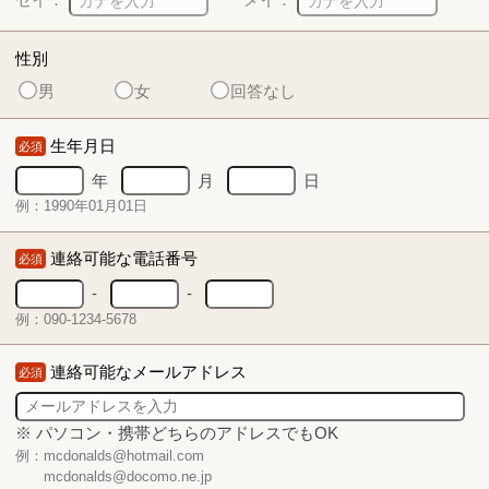
性別
男
女
回答なし
生年月日
必須
年
月
日
例：1990年01月01日
連絡可能な電話番号
必須
-
-
例：090-1234-5678
連絡可能なメールアドレス
必須
※ パソコン・携帯どちらのアドレスでもOK
例：mcdonalds@hotmail.com
mcdonalds@docomo.ne.jp