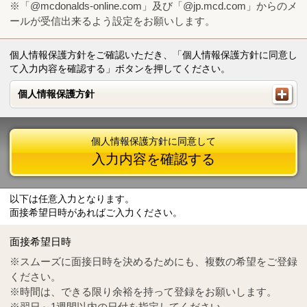
※「@mcdonalds-online.com」及び「@jp.mcd.com」からのメ
ールが受信出来るよう設定をお願いします。
個人情報保護方針をご確認いただき、「個人情報保護方針に同意し
て入力内容を確認する」ボタンを押してください。
個人情報保護方針
個人情報保護方針
個人情報保護方針に同意して
入力内容を確認する
以下は任意入力となります。
面接希望日時があればご入力ください。
Mail
crc@mcdonalds-online.com
面接希望日時
Tel
0570-55-0314
※スムーズに面接日時を決めるためにも、複数の希望をご登録
ください。
※時間は、できる限り余裕を持って登録をお願いします。
※翌日～1週間以内の日付を指定してください。