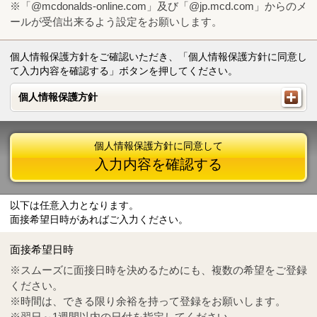
※「@mcdonalds-online.com」及び「@jp.mcd.com」からのメ
ールが受信出来るよう設定をお願いします。
個人情報保護方針をご確認いただき、「個人情報保護方針に同意し
て入力内容を確認する」ボタンを押してください。
個人情報保護方針
個人情報保護方針
個人情報保護方針に同意して
入力内容を確認する
以下は任意入力となります。
面接希望日時があればご入力ください。
Mail
crc@mcdonalds-online.com
面接希望日時
Tel
0570-55-0314
※スムーズに面接日時を決めるためにも、複数の希望をご登録
ください。
※時間は、できる限り余裕を持って登録をお願いします。
※翌日～1週間以内の日付を指定してください。