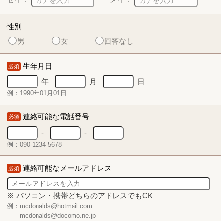
性別
男
女
回答なし
生年月日
必須
年
月
日
例：1990年01月01日
連絡可能な電話番号
必須
-
-
例：090-1234-5678
連絡可能なメールアドレス
必須
※ パソコン・携帯どちらのアドレスでもOK
例：mcdonalds@hotmail.com
mcdonalds@docomo.ne.jp