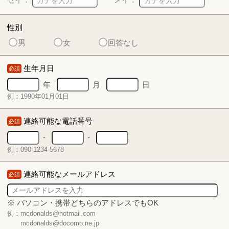
性別
男
女
回答なし
生年月日
必須
年
月
日
例：1990年01月01日
連絡可能な電話番号
必須
-
-
例：090-1234-5678
連絡可能なメールアドレス
必須
※ パソコン・携帯どちらのアドレスでもOK
例：mcdonalds@hotmail.com
mcdonalds@docomo.ne.jp