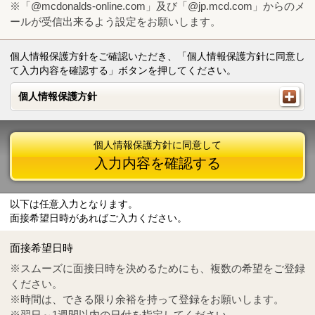
※「@mcdonalds-online.com」及び「@jp.mcd.com」からのメ
ールが受信出来るよう設定をお願いします。
個人情報保護方針をご確認いただき、「個人情報保護方針に同意し
て入力内容を確認する」ボタンを押してください。
個人情報保護方針
個人情報保護方針
個人情報保護方針に同意して
入力内容を確認する
以下は任意入力となります。
面接希望日時があればご入力ください。
Mail
crc@mcdonalds-online.com
面接希望日時
Tel
0570-55-0314
※スムーズに面接日時を決めるためにも、複数の希望をご登録
ください。
※時間は、できる限り余裕を持って登録をお願いします。
※翌日～1週間以内の日付を指定してください。