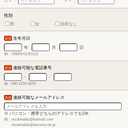
性別
男
女
回答なし
生年月日
必須
年
月
日
例：1990年01月01日
連絡可能な電話番号
必須
-
-
例：090-1234-5678
連絡可能なメールアドレス
必須
※ パソコン・携帯どちらのアドレスでもOK
例：mcdonalds@hotmail.com
mcdonalds@docomo.ne.jp