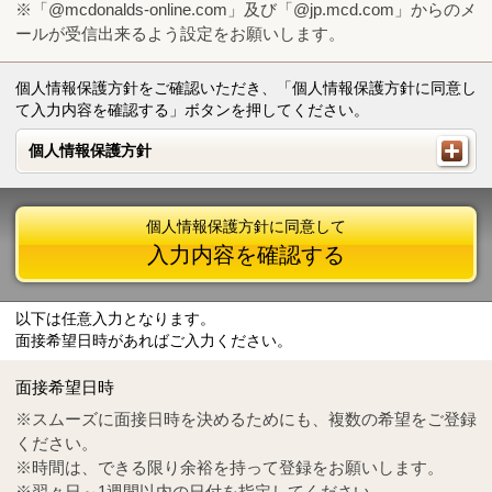
※「@mcdonalds-online.com」及び「@jp.mcd.com」からのメ
ールが受信出来るよう設定をお願いします。
個人情報保護方針をご確認いただき、「個人情報保護方針に同意し
て入力内容を確認する」ボタンを押してください。
個人情報保護方針
個人情報保護方針
個人情報保護方針に同意して
入力内容を確認する
以下は任意入力となります。
面接希望日時があればご入力ください。
Mail
crc@mcdonalds-online.com
面接希望日時
Tel
0570-55-0314
※スムーズに面接日時を決めるためにも、複数の希望をご登録
ください。
※時間は、できる限り余裕を持って登録をお願いします。
※翌々日～1週間以内の日付を指定してください。