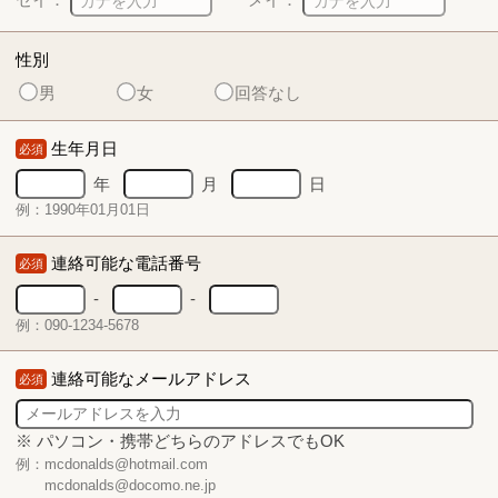
性別
男
女
回答なし
生年月日
必須
年
月
日
例：1990年01月01日
連絡可能な電話番号
必須
-
-
例：090-1234-5678
連絡可能なメールアドレス
必須
※ パソコン・携帯どちらのアドレスでもOK
例：mcdonalds@hotmail.com
mcdonalds@docomo.ne.jp