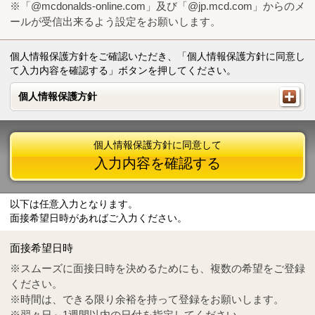
※「@mcdonalds-online.com」及び「@jp.mcd.com」からのメ
ールが受信出来るよう設定をお願いします。
個人情報保護方針をご確認いただき、「個人情報保護方針に同意し
て入力内容を確認する」ボタンを押してください。
個人情報保護方針
個人情報保護方針
個人情報保護方針に同意して
入力内容を確認する
以下は任意入力となります。
面接希望日時があればご入力ください。
Mail
crc@mcdonalds-online.com
面接希望日時
Tel
0570-55-0314
※スムーズに面接日時を決めるためにも、複数の希望をご登録
ください。
※時間は、できる限り余裕を持って登録をお願いします。
※翌々日～1週間以内の日付を指定してください。