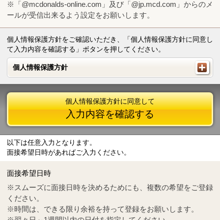
※「@mcdonalds-online.com」及び「@jp.mcd.com」からのメ
ールが受信出来るよう設定をお願いします。
個人情報保護方針をご確認いただき、「個人情報保護方針に同意し
て入力内容を確認する」ボタンを押してください。
個人情報保護方針
個人情報保護方針
個人情報保護方針に同意して
入力内容を確認する
以下は任意入力となります。
面接希望日時があればご入力ください。
Mail
crc@mcdonalds-online.com
面接希望日時
Tel
0570-55-0314
※スムーズに面接日時を決めるためにも、複数の希望をご登録
ください。
※時間は、できる限り余裕を持って登録をお願いします。
※翌々日～1週間以内の日付を指定してください。