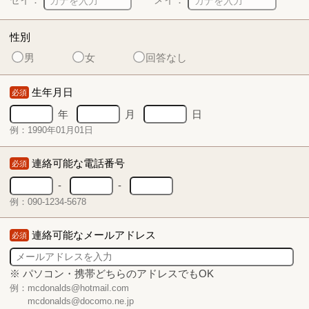
性別
男
女
回答なし
生年月日
必須
年
月
日
例：1990年01月01日
連絡可能な電話番号
必須
-
-
例：090-1234-5678
連絡可能なメールアドレス
必須
※ パソコン・携帯どちらのアドレスでもOK
例：mcdonalds@hotmail.com
mcdonalds@docomo.ne.jp