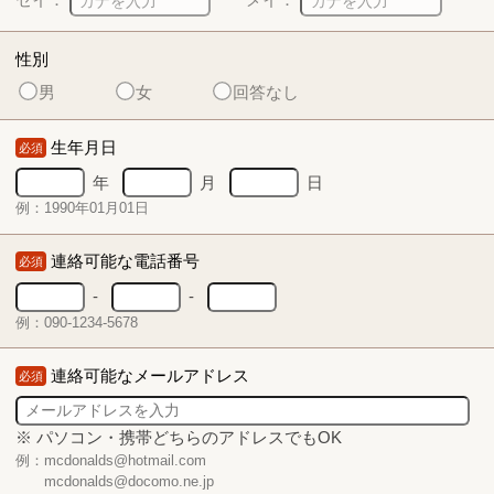
性別
男
女
回答なし
生年月日
必須
年
月
日
例：1990年01月01日
連絡可能な電話番号
必須
-
-
例：090-1234-5678
連絡可能なメールアドレス
必須
※ パソコン・携帯どちらのアドレスでもOK
例：mcdonalds@hotmail.com
mcdonalds@docomo.ne.jp