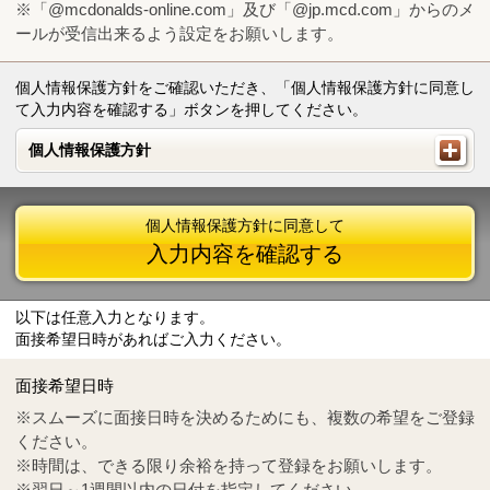
※「@mcdonalds-online.com」及び「@jp.mcd.com」からのメ
ールが受信出来るよう設定をお願いします。
個人情報保護方針をご確認いただき、「個人情報保護方針に同意し
て入力内容を確認する」ボタンを押してください。
個人情報保護方針
個人情報保護方針
個人情報保護方針に同意して
入力内容を確認する
以下は任意入力となります。
面接希望日時があればご入力ください。
Mail
crc@mcdonalds-online.com
面接希望日時
Tel
0570-55-0314
※スムーズに面接日時を決めるためにも、複数の希望をご登録
ください。
※時間は、できる限り余裕を持って登録をお願いします。
※翌日～1週間以内の日付を指定してください。