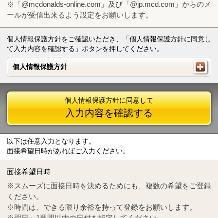
※「@mcdonalds-online.com」及び「@jp.mcd.com」からのメ
ールが受信出来るよう設定をお願いします。
個人情報保護方針をご確認いただき、「個人情報保護方針に同意し
て入力内容を確認する」ボタンを押してください。
個人情報保護方針
個人情報保護方針
個人情報保護方針に同意して
入力内容を確認する
以下は任意入力となります。
面接希望日時があればご入力ください。
Mail
crc@mcdonalds-online.com
面接希望日時
Tel
0570-55-0314
※スムーズに面接日時を決めるためにも、複数の希望をご登録
ください。
※時間は、できる限り余裕を持って登録をお願いします。
※翌日～1週間以内の日付を指定してください。