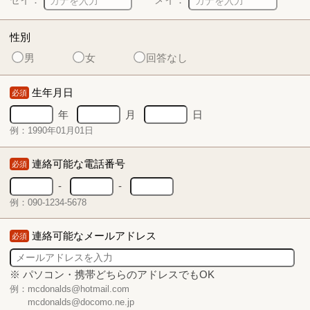
性別
男
女
回答なし
生年月日
必須
年
月
日
例：1990年01月01日
連絡可能な電話番号
必須
-
-
例：090-1234-5678
連絡可能なメールアドレス
必須
※ パソコン・携帯どちらのアドレスでもOK
例：mcdonalds@hotmail.com
mcdonalds@docomo.ne.jp