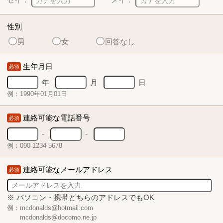
性別
男
女
回答なし
生年月日
必須
年
月
日
例：1990年01月01日
連絡可能な電話番号
必須
-
-
例：090-1234-5678
連絡可能なメールアドレス
必須
※ パソコン・携帯どちらのアドレスでもOK
例：mcdonalds@hotmail.com
mcdonalds@docomo.ne.jp