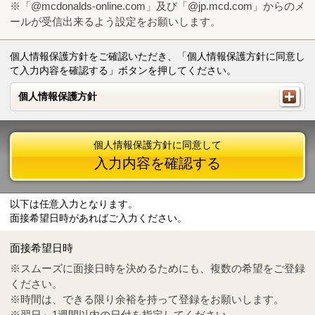
※「@mcdonalds-online.com」及び「@jp.mcd.com」からのメ
ールが受信出来るよう設定をお願いします。
個人情報保護方針をご確認いただき、「個人情報保護方針に同意し
て入力内容を確認する」ボタンを押してください。
個人情報保護方針
個人情報保護方針
個人情報保護方針に同意して
入力内容を確認する
以下は任意入力となります。
面接希望日時があればご入力ください。
Mail
crc@mcdonalds-online.com
面接希望日時
Tel
0570-55-0314
※スムーズに面接日時を決めるためにも、複数の希望をご登録
ください。
※時間は、できる限り余裕を持って登録をお願いします。
※翌日～1週間以内の日付を指定してください。