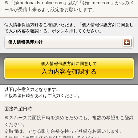
※「@mcdonalds-online.com」及び「@jp.mcd.com」からのメ
ールが受信出来るよう設定をお願いします。
個人情報保護方針をご確認いただき、「個人情報保護方針に同意し
て入力内容を確認する」ボタンを押してください。
個人情報保護方針
個人情報保護方針
個人情報保護方針に同意して
入力内容を確認する
以下は任意入力となります。
面接希望日時があればご入力ください。
Mail
crc@mcdonalds-online.com
面接希望日時
Tel
0570-55-0314
※スムーズに面接日時を決めるためにも、複数の希望をご登録
ください。
※時間は、できる限り余裕を持って登録をお願いします。
※翌日～1週間以内の日付を指定してください。