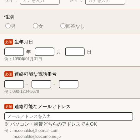
性別
男
女
回答なし
生年月日
必須
年
月
日
例：1990年01月01日
連絡可能な電話番号
必須
-
-
例：090-1234-5678
連絡可能なメールアドレス
必須
※ パソコン・携帯どちらのアドレスでもOK
例：mcdonalds@hotmail.com
mcdonalds@docomo.ne.jp