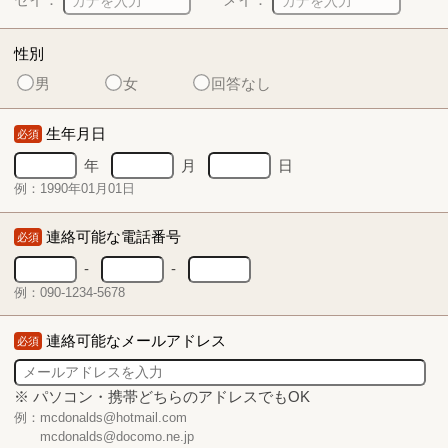
性別
男
女
回答なし
生年月日
必須
年
月
日
例：1990年01月01日
連絡可能な電話番号
必須
-
-
例：090-1234-5678
連絡可能なメールアドレス
必須
※ パソコン・携帯どちらのアドレスでもOK
例：mcdonalds@hotmail.com
mcdonalds@docomo.ne.jp