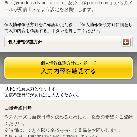
※「@mcdonalds-online.com」及び「@jp.mcd.com」からのメ
ールが受信出来るよう設定をお願いします。
個人情報保護方針をご確認いただき、「個人情報保護方針に同意し
て入力内容を確認する」ボタンを押してください。
個人情報保護方針
個人情報保護方針
個人情報保護方針に同意して
入力内容を確認する
以下は任意入力となります。
面接希望日時があればご入力ください。
Mail
crc@mcdonalds-online.com
面接希望日時
Tel
0570-55-0314
※スムーズに面接日時を決めるためにも、複数の希望をご登録
ください。
※時間は、できる限り余裕を持って登録をお願いします。
※翌々日～1週間以内の日付を指定してください。