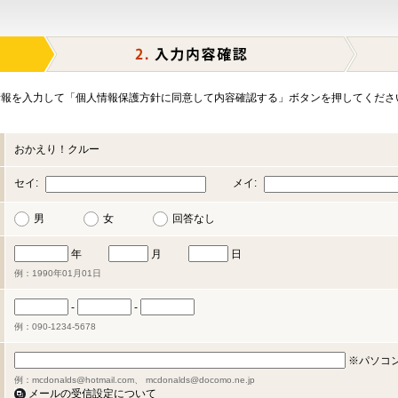
報を入力して「個人情報保護方針に同意して内容確認する」ボタンを押してくださ
おかえり！クルー
セイ:
メイ:
男
女
回答なし
年
月
日
例：1990年01月01日
-
-
例：090-1234-5678
※パソコ
例：mcdonalds@hotmail.com、 mcdonalds@docomo.ne.jp
メールの受信設定について