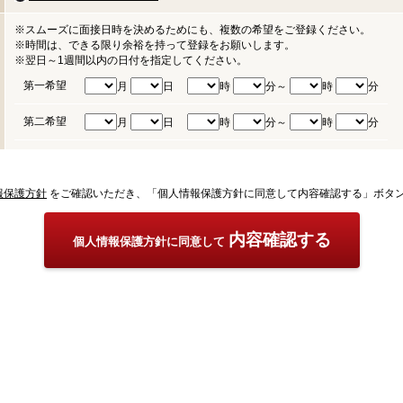
※スムーズに面接日時を決めるためにも、複数の希望をご登録ください。
※時間は、できる限り余裕を持って登録をお願いします。
※翌日～1週間以内の日付を指定してください。
第一希望
月
日
時
分～
時
分
第二希望
月
日
時
分～
時
分
報保護方針
をご確認いただき、「個人情報保護方針に同意して内容確認する」ボタ
内容確認する
個人情報保護方針に同意して