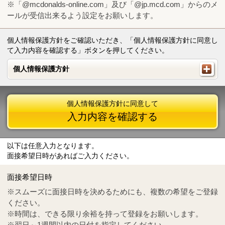
※「@mcdonalds-online.com」及び「@jp.mcd.com」からのメ
ールが受信出来るよう設定をお願いします。
個人情報保護方針をご確認いただき、「個人情報保護方針に同意し
て入力内容を確認する」ボタンを押してください。
個人情報保護方針
個人情報保護方針
個人情報保護方針に同意して
入力内容を確認する
以下は任意入力となります。
面接希望日時があればご入力ください。
Mail
crc@mcdonalds-online.com
面接希望日時
Tel
0570-55-0314
※スムーズに面接日時を決めるためにも、複数の希望をご登録
ください。
※時間は、できる限り余裕を持って登録をお願いします。
※翌日～1週間以内の日付を指定してください。