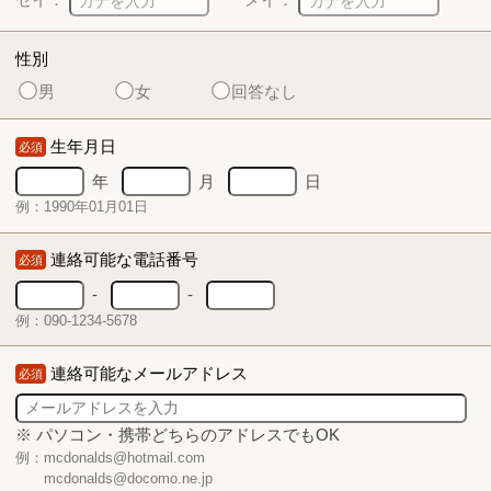
性別
男
女
回答なし
生年月日
必須
年
月
日
例：1990年01月01日
連絡可能な電話番号
必須
-
-
例：090-1234-5678
連絡可能なメールアドレス
必須
※ パソコン・携帯どちらのアドレスでもOK
例：mcdonalds@hotmail.com
mcdonalds@docomo.ne.jp