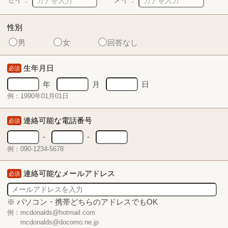
性別
男
女
回答なし
生年月日
必須
年
月
日
例：1990年01月01日
連絡可能な電話番号
必須
-
-
例：090-1234-5678
連絡可能なメールアドレス
必須
※ パソコン・携帯どちらのアドレスでもOK
例：mcdonalds@hotmail.com
mcdonalds@docomo.ne.jp