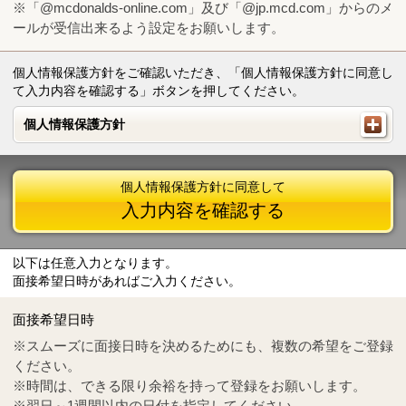
※「@mcdonalds-online.com」及び「@jp.mcd.com」からのメ
ールが受信出来るよう設定をお願いします。
個人情報保護方針をご確認いただき、「個人情報保護方針に同意し
て入力内容を確認する」ボタンを押してください。
個人情報保護方針
個人情報保護方針
個人情報保護方針に同意して
入力内容を確認する
以下は任意入力となります。
面接希望日時があればご入力ください。
Mail
crc@mcdonalds-online.com
面接希望日時
Tel
0570-55-0314
※スムーズに面接日時を決めるためにも、複数の希望をご登録
ください。
※時間は、できる限り余裕を持って登録をお願いします。
※翌日～1週間以内の日付を指定してください。