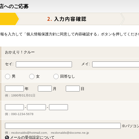
店へのご応募
報を入力して「個人情報保護方針に同意して内容確認する」ボタンを押してくださ
おかえり！クルー
セイ:
メイ:
男
女
回答なし
年
月
日
例：1990年01月01日
-
-
例：090-1234-5678
※パソコ
例：mcdonalds@hotmail.com、 mcdonalds@docomo.ne.jp
メールの受信設定について