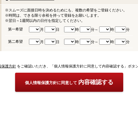
※スムーズに面接日時を決めるためにも、複数の希望をご登録ください。
※時間は、できる限り余裕を持って登録をお願いします。
※翌日～1週間以内の日付を指定してください。
第一希望
月
日
時
分～
時
分
第二希望
月
日
時
分～
時
分
報保護方針
をご確認いただき、「個人情報保護方針に同意して内容確認する」ボタ
内容確認する
個人情報保護方針に同意して