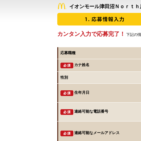
イオンモール津田沼Ｎｏｒｔｈ
カンタン入力で応募完了！
下記の情
応募職種
カナ姓名
性別
生年月日
連絡可能な電話番号
連絡可能なメールアドレス