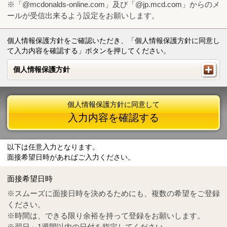
※「@mcdonalds-online.com」及び「@jp.mcd.com」からのメ
ールが受信出来るよう設定をお願いします。
個人情報保護方針をご確認いただき、「個人情報保護方針に同意し
て入力内容を確認する」ボタンを押してください。
個人情報保護方針
個人情報保護方針
個人情報保護方針に同意して
入力内容を確認する
以下は任意入力となります。
面接希望日時があればご入力ください。
Mail
crc@mcdonalds-online.com
面接希望日時
Tel
0570-55-0314
※スムーズに面接日時を決めるためにも、複数の希望をご登録
ください。
※時間は、できる限り余裕を持って登録をお願いします。
※翌日～1週間以内の日付を指定してください。