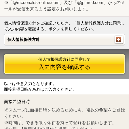
※「@mcdonalds-online.com」及び「@jp.mcd.com」からのメ
ールが受信出来るよう設定をお願いします。
個人情報保護方針をご確認いただき、「個人情報保護方針に同意し
て入力内容を確認する」ボタンを押してください。
個人情報保護方針
個人情報保護方針
個人情報保護方針に同意して
入力内容を確認する
以下は任意入力となります。
面接希望日時があればご入力ください。
Mail
crc@mcdonalds-online.com
面接希望日時
Tel
0570-55-0314
※スムーズに面接日時を決めるためにも、複数の希望をご登録
ください。
※時間は、できる限り余裕を持って登録をお願いします。
※翌日～1週間以内の日付を指定してください。