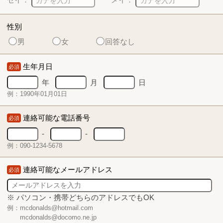
性別
男
女
回答なし
生年月日
必須
年
月
日
例：1990年01月01日
連絡可能な電話番号
必須
-
-
例：090-1234-5678
連絡可能なメールアドレス
必須
※ パソコン・携帯どちらのアドレスでもOK
例：mcdonalds@hotmail.com
mcdonalds@docomo.ne.jp