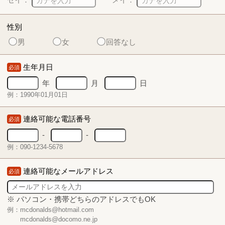
性別
男
女
回答なし
生年月日
必須
年
月
日
例：1990年01月01日
連絡可能な電話番号
必須
-
-
例：090-1234-5678
連絡可能なメールアドレス
必須
※ パソコン・携帯どちらのアドレスでもOK
例：mcdonalds@hotmail.com
mcdonalds@docomo.ne.jp