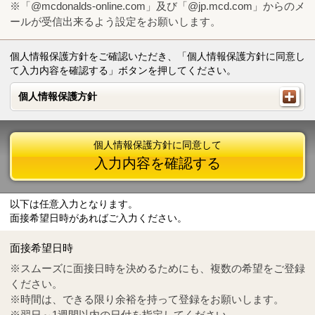
※「@mcdonalds-online.com」及び「@jp.mcd.com」からのメ
ールが受信出来るよう設定をお願いします。
個人情報保護方針をご確認いただき、「個人情報保護方針に同意し
て入力内容を確認する」ボタンを押してください。
個人情報保護方針
個人情報保護方針
個人情報保護方針に同意して
入力内容を確認する
以下は任意入力となります。
面接希望日時があればご入力ください。
Mail
crc@mcdonalds-online.com
面接希望日時
Tel
0570-55-0314
※スムーズに面接日時を決めるためにも、複数の希望をご登録
ください。
※時間は、できる限り余裕を持って登録をお願いします。
※翌日～1週間以内の日付を指定してください。