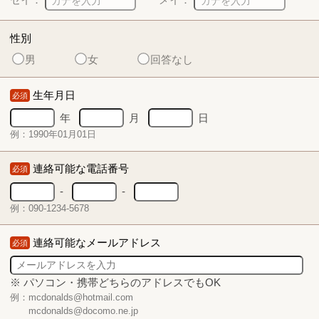
性別
男
女
回答なし
生年月日
必須
年
月
日
例：1990年01月01日
連絡可能な電話番号
必須
-
-
例：090-1234-5678
連絡可能なメールアドレス
必須
※ パソコン・携帯どちらのアドレスでもOK
例：mcdonalds@hotmail.com
mcdonalds@docomo.ne.jp