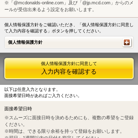
※「@mcdonalds-online.com」及び「@jp.mcd.com」からのメ
ールが受信出来るよう設定をお願いします。
個人情報保護方針をご確認いただき、「個人情報保護方針に同意し
て入力内容を確認する」ボタンを押してください。
個人情報保護方針
個人情報保護方針
個人情報保護方針に同意して
入力内容を確認する
以下は任意入力となります。
面接希望日時があればご入力ください。
Mail
crc@mcdonalds-online.com
面接希望日時
Tel
0570-55-0314
※スムーズに面接日時を決めるためにも、複数の希望をご登録
ください。
※時間は、できる限り余裕を持って登録をお願いします。
※翌日～1週間以内の日付を指定してください。