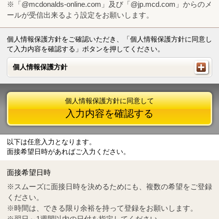
※「@mcdonalds-online.com」及び「@jp.mcd.com」からのメ
ールが受信出来るよう設定をお願いします。
個人情報保護方針をご確認いただき、「個人情報保護方針に同意し
て入力内容を確認する」ボタンを押してください。
個人情報保護方針
個人情報保護方針
個人情報保護方針に同意して
入力内容を確認する
以下は任意入力となります。
面接希望日時があればご入力ください。
Mail
crc@mcdonalds-online.com
面接希望日時
Tel
0570-55-0314
※スムーズに面接日時を決めるためにも、複数の希望をご登録
ください。
※時間は、できる限り余裕を持って登録をお願いします。
※翌日～1週間以内の日付を指定してください。