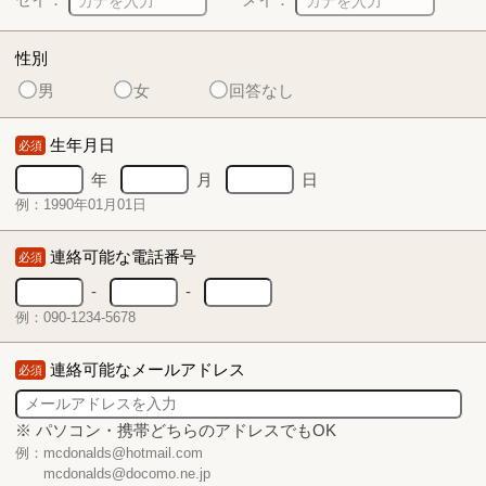
性別
男
女
回答なし
生年月日
必須
年
月
日
例：1990年01月01日
連絡可能な電話番号
必須
-
-
例：090-1234-5678
連絡可能なメールアドレス
必須
※ パソコン・携帯どちらのアドレスでもOK
例：mcdonalds@hotmail.com
mcdonalds@docomo.ne.jp