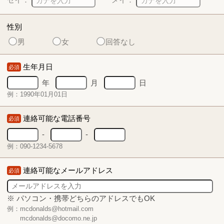
性別
男
女
回答なし
生年月日
必須
年
月
日
例：1990年01月01日
連絡可能な電話番号
必須
-
-
例：090-1234-5678
連絡可能なメールアドレス
必須
※ パソコン・携帯どちらのアドレスでもOK
例：mcdonalds@hotmail.com
mcdonalds@docomo.ne.jp