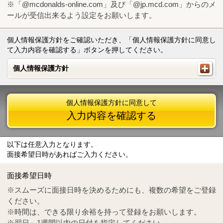
※「@mcdonalds-online.com」及び「@jp.mcd.com」からのメ
ールが受信出来るよう設定をお願いします。
個人情報保護方針をご確認いただき、「個人情報保護方針に同意し
て入力内容を確認する」ボタンを押してください。
個人情報保護方針
個人情報保護方針
個人情報保護方針に同意して
入力内容を確認する
以下は任意入力となります。
面接希望日時があればご入力ください。
Mail
crc@mcdonalds-online.com
面接希望日時
Tel
0570-55-0314
※スムーズに面接日時を決めるためにも、複数の希望をご登録
ください。
※時間は、できる限り余裕を持って登録をお願いします。
※翌日～1週間以内の日付を指定してください。