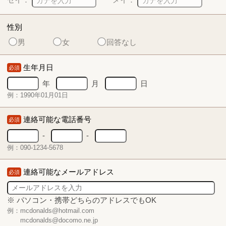
性別
男
女
回答なし
生年月日
必須
年
月
日
例：1990年01月01日
連絡可能な電話番号
必須
-
-
例：090-1234-5678
連絡可能なメールアドレス
必須
※ パソコン・携帯どちらのアドレスでもOK
例：mcdonalds@hotmail.com
mcdonalds@docomo.ne.jp