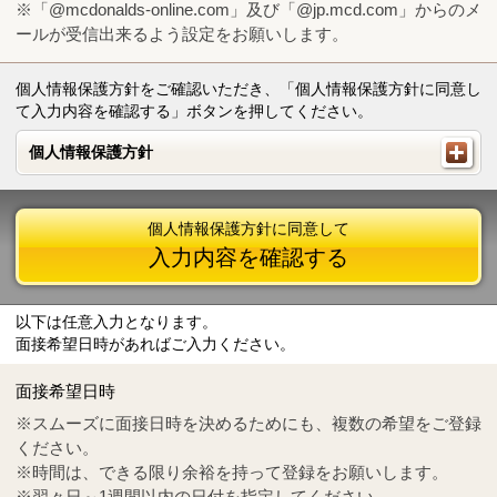
※「@mcdonalds-online.com」及び「@jp.mcd.com」からのメ
ールが受信出来るよう設定をお願いします。
個人情報保護方針をご確認いただき、「個人情報保護方針に同意し
て入力内容を確認する」ボタンを押してください。
個人情報保護方針
個人情報保護方針
個人情報保護方針に同意して
入力内容を確認する
以下は任意入力となります。
面接希望日時があればご入力ください。
Mail
crc@mcdonalds-online.com
面接希望日時
Tel
0570-55-0314
※スムーズに面接日時を決めるためにも、複数の希望をご登録
ください。
※時間は、できる限り余裕を持って登録をお願いします。
※翌々日～1週間以内の日付を指定してください。