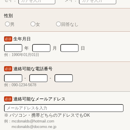
性別
男
女
回答なし
生年月日
必須
年
月
日
例：1990年01月01日
連絡可能な電話番号
必須
-
-
例：090-1234-5678
連絡可能なメールアドレス
必須
※ パソコン・携帯どちらのアドレスでもOK
例：mcdonalds@hotmail.com
mcdonalds@docomo.ne.jp