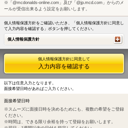
※「@mcdonalds-online.com」及び「@jp.mcd.com」からのメ
ールが受信出来るよう設定をお願いします。
個人情報保護方針をご確認いただき、「個人情報保護方針に同意し
て入力内容を確認する」ボタンを押してください。
個人情報保護方針
個人情報保護方針
個人情報保護方針に同意して
入力内容を確認する
以下は任意入力となります。
面接希望日時があればご入力ください。
Mail
crc@mcdonalds-online.com
面接希望日時
Tel
0570-55-0314
※スムーズに面接日時を決めるためにも、複数の希望をご登録
ください。
※時間は、できる限り余裕を持って登録をお願いします。
※翌日～1週間以内の日付を指定してください。