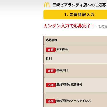
三郷ピアラシティ店へのご応募
カンタン入力で応募完了！
下記の情
応募職種
カナ姓名
性別
生年月日
連絡可能な電話番号
連絡可能なメールアドレス