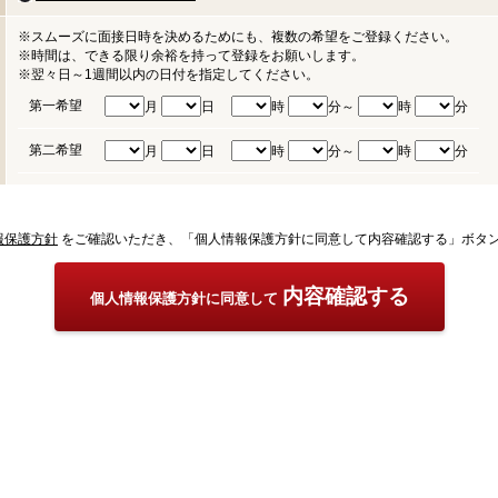
※スムーズに面接日時を決めるためにも、複数の希望をご登録ください。
※時間は、できる限り余裕を持って登録をお願いします。
※翌々日～1週間以内の日付を指定してください。
第一希望
月
日
時
分～
時
分
第二希望
月
日
時
分～
時
分
報保護方針
をご確認いただき、「個人情報保護方針に同意して内容確認する」ボタ
内容確認する
個人情報保護方針に同意して