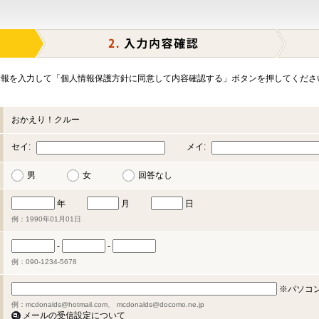
報を入力して「個人情報保護方針に同意して内容確認する」ボタンを押してくださ
おかえり！クルー
セイ:
メイ:
男
女
回答なし
年
月
日
例：1990年01月01日
-
-
例：090-1234-5678
※パソコ
例：mcdonalds@hotmail.com、 mcdonalds@docomo.ne.jp
メールの受信設定について