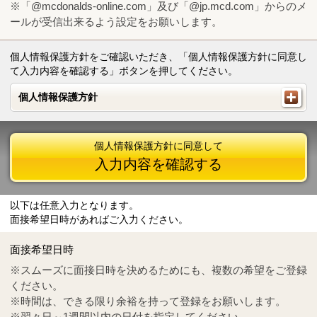
※「@mcdonalds-online.com」及び「@jp.mcd.com」からのメ
ールが受信出来るよう設定をお願いします。
個人情報保護方針をご確認いただき、「個人情報保護方針に同意し
て入力内容を確認する」ボタンを押してください。
個人情報保護方針
個人情報保護方針
個人情報保護方針に同意して
入力内容を確認する
以下は任意入力となります。
面接希望日時があればご入力ください。
Mail
crc@mcdonalds-online.com
面接希望日時
Tel
0570-55-0314
※スムーズに面接日時を決めるためにも、複数の希望をご登録
ください。
※時間は、できる限り余裕を持って登録をお願いします。
※翌々日～1週間以内の日付を指定してください。