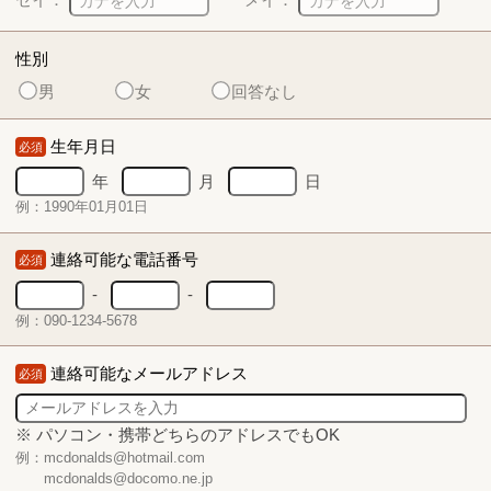
性別
男
女
回答なし
生年月日
必須
年
月
日
例：1990年01月01日
連絡可能な電話番号
必須
-
-
例：090-1234-5678
連絡可能なメールアドレス
必須
※ パソコン・携帯どちらのアドレスでもOK
例：mcdonalds@hotmail.com
mcdonalds@docomo.ne.jp