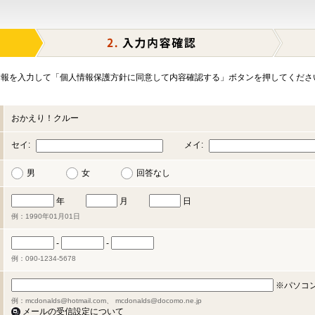
報を入力して「個人情報保護方針に同意して内容確認する」ボタンを押してくださ
おかえり！クルー
セイ:
メイ:
男
女
回答なし
年
月
日
例：1990年01月01日
-
-
例：090-1234-5678
※パソコ
例：mcdonalds@hotmail.com、 mcdonalds@docomo.ne.jp
メールの受信設定について