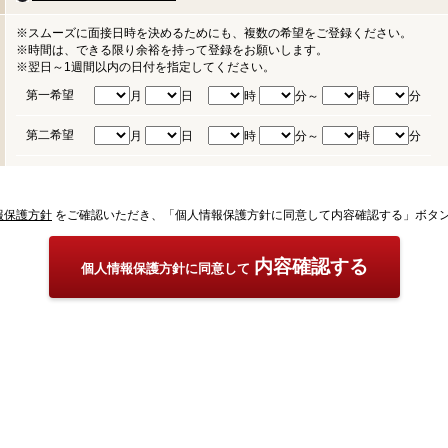
※スムーズに面接日時を決めるためにも、複数の希望をご登録ください。
※時間は、できる限り余裕を持って登録をお願いします。
※翌日～1週間以内の日付を指定してください。
第一希望
月
日
時
分～
時
分
第二希望
月
日
時
分～
時
分
報保護方針
をご確認いただき、「個人情報保護方針に同意して内容確認する」ボタ
内容確認する
個人情報保護方針に同意して