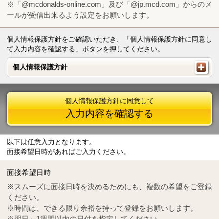
※「@mcdonalds-online.com」及び「@jp.mcd.com」からのメ
ールが受信出来るよう設定をお願いします。
個人情報保護方針をご確認いただき、「個人情報保護方針に同意し
て入力内容を確認する」ボタンを押してください。
個人情報保護方針
個人情報保護方針
個人情報保護方針に同意して
入力内容を確認する
以下は任意入力となります。
面接希望日時があればご入力ください。
Mail
crc@mcdonalds-online.com
面接希望日時
Tel
0570-55-0314
※スムーズに面接日時を決めるためにも、複数の希望をご登録
ください。
※時間は、できる限り余裕を持って登録をお願いします。
※翌日～1週間以内の日付を指定してください。