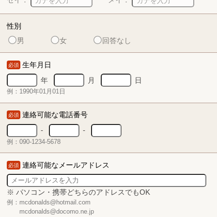
性別
男
女
回答なし
生年月日
必須
年
月
日
例：1990年01月01日
連絡可能な電話番号
必須
-
-
例：090-1234-5678
連絡可能なメールアドレス
必須
※ パソコン・携帯どちらのアドレスでもOK
例：mcdonalds@hotmail.com
mcdonalds@docomo.ne.jp