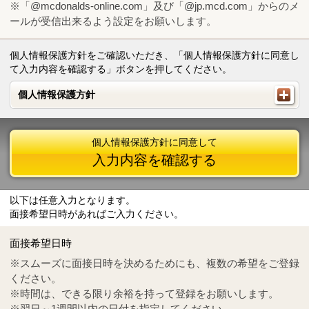
※「@mcdonalds-online.com」及び「@jp.mcd.com」からのメ
ールが受信出来るよう設定をお願いします。
個人情報保護方針をご確認いただき、「個人情報保護方針に同意し
て入力内容を確認する」ボタンを押してください。
個人情報保護方針
個人情報保護方針
個人情報保護方針に同意して
入力内容を確認する
以下は任意入力となります。
面接希望日時があればご入力ください。
Mail
crc@mcdonalds-online.com
面接希望日時
Tel
0570-55-0314
※スムーズに面接日時を決めるためにも、複数の希望をご登録
ください。
※時間は、できる限り余裕を持って登録をお願いします。
※翌日～1週間以内の日付を指定してください。