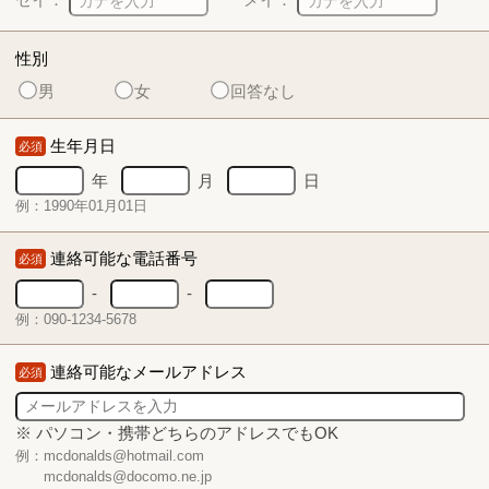
性別
男
女
回答なし
生年月日
必須
年
月
日
例：1990年01月01日
連絡可能な電話番号
必須
-
-
例：090-1234-5678
連絡可能なメールアドレス
必須
※ パソコン・携帯どちらのアドレスでもOK
例：mcdonalds@hotmail.com
mcdonalds@docomo.ne.jp