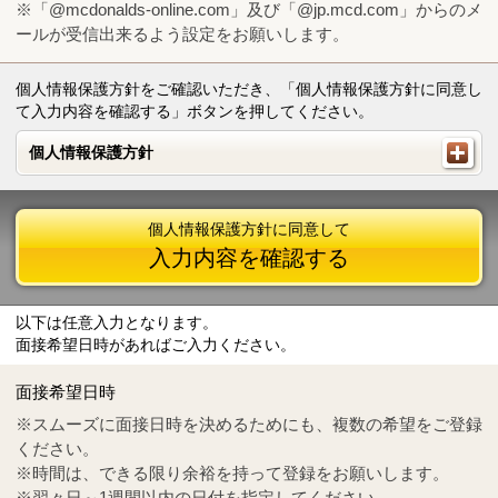
※「@mcdonalds-online.com」及び「@jp.mcd.com」からのメ
ールが受信出来るよう設定をお願いします。
個人情報保護方針をご確認いただき、「個人情報保護方針に同意し
て入力内容を確認する」ボタンを押してください。
個人情報保護方針
個人情報保護方針
個人情報保護方針に同意して
入力内容を確認する
以下は任意入力となります。
面接希望日時があればご入力ください。
Mail
crc@mcdonalds-online.com
面接希望日時
Tel
0570-55-0314
※スムーズに面接日時を決めるためにも、複数の希望をご登録
ください。
※時間は、できる限り余裕を持って登録をお願いします。
※翌々日～1週間以内の日付を指定してください。