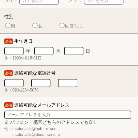
性別
男
女
回答なし
生年月日
必須
年
月
日
例：1990年01月01日
連絡可能な電話番号
必須
-
-
例：090-1234-5678
連絡可能なメールアドレス
必須
※ パソコン・携帯どちらのアドレスでもOK
例：mcdonalds@hotmail.com
mcdonalds@docomo.ne.jp