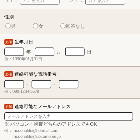
性別
男
女
回答なし
生年月日
必須
年
月
日
例：1990年01月01日
連絡可能な電話番号
必須
-
-
例：090-1234-5678
連絡可能なメールアドレス
必須
※ パソコン・携帯どちらのアドレスでもOK
例：mcdonalds@hotmail.com
mcdonalds@docomo.ne.jp