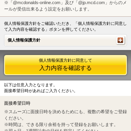
※「@mcdonalds-online.com」及び「@jp.mcd.com」からのメ
ールが受信出来るよう設定をお願いします。
個人情報保護方針をご確認いただき、「個人情報保護方針に同意し
て入力内容を確認する」ボタンを押してください。
個人情報保護方針
個人情報保護方針
個人情報保護方針に同意して
入力内容を確認する
以下は任意入力となります。
面接希望日時があればご入力ください。
Mail
crc@mcdonalds-online.com
面接希望日時
Tel
0570-55-0314
※スムーズに面接日時を決めるためにも、複数の希望をご登録
ください。
※時間は、できる限り余裕を持って登録をお願いします。
※翌々日～1週間以内の日付を指定してください。